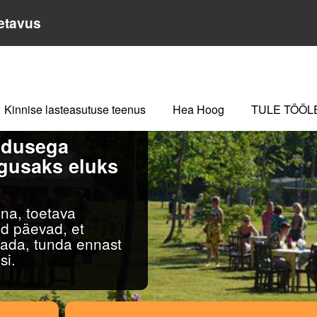
etavus
Kinnise lasteasutuse teenus
Hea Hoog
TULE TÖÖL
adusega
egusaks eluks
na, toetava
ud päevad, et
tada, tunda ennast
si.