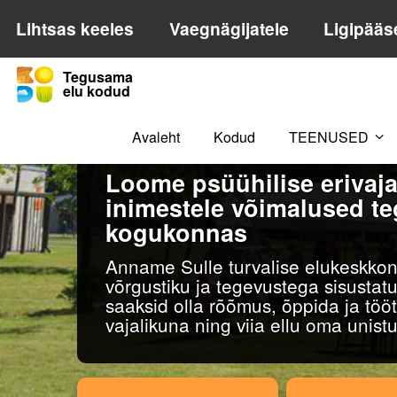
Lihtsas keeles
Vaegnägijatele
Ligipääs
Tegusama
elu kodud
Avaleht
Kodud
TEENUSED
Loome psüühilise erivaj
inimestele võimalused t
kogukonnas
Anname Sulle turvalise elukeskkon
võrgustiku ja tegevustega sisustat
saaksid olla rõõmus, õppida ja töö
vajalikuna ning viia ellu oma unistu