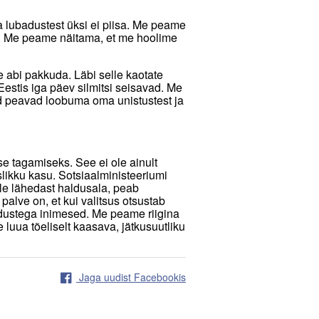
ja lubadustest üksi ei piisa. Me peame
a. Me peame näitama, et me hoolime
e abi pakkuda. Läbi selle kaotate
Eestis iga päev silmitsi seisavad. Me
d peavad loobuma oma unistustest ja
e tagamiseks. See ei ole ainult
slikku kasu. Sotsiaalministeeriumi
ele lähedast haldusala, peab
 palve on, et kui valitsus otsustab
dustega inimesed. Me peame riigina
 luua tõeliselt kaasava, jätkusuutliku
Jaga uudist Facebookis