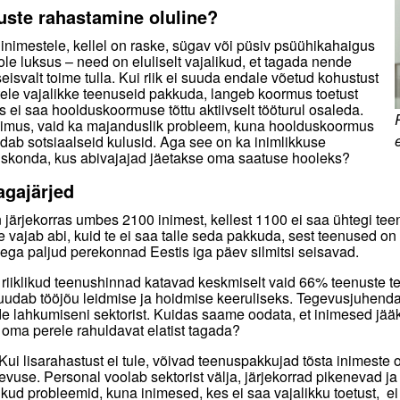
uste rahastamine oluline?
imestele, kellel on raske, sügav või püsiv psüühikahaigus
ole luksus – need on eluliselt vajalikud, et tagada nende
eisvalt toime tulla. Kui riik ei suuda endale võetud kohustust
tele vajalikke teenuseid pakkuda, langeb koormus toetust
 ei saa hoolduskoormuse tõttu aktiivselt tööturul osaleda.
üsimus, vaid ka majanduslik probleem, kuna hoolduskoormus
dab sotsiaalseid kulusid. Aga see on ka inimlikkuse
iskonda, kus abivajajad jäetakse oma saatuse hooleks?
agajärjed
 järjekorras umbes 2100 inimest, kellest 1100 ei saa ühtegi t
e vajab abi, kuid te ei saa talle seda pakkuda, sest teenused on li
ega paljud perekonnad Eestis iga päev silmitsi seisavad.
riiklikud teenushinnad katavad keskmiselt vaid 66% teenuste te
uudab tööjõu leidmise ja hoidmise keeruliseks. Tegevusjuhenda
e lahkumiseni sektorist. Kuidas saame oodata, et inimesed jääk
 oma perele rahuldavat elatist tagada?
 Kui lisarahastust ei tule, võivad teenuspakkujad tõsta inimest
evuse. Personal voolab sektorist välja, järjekorrad pikenevad ja
ikud probleemid, kuna inimesed, kes ei saa vajalikku toetust, 