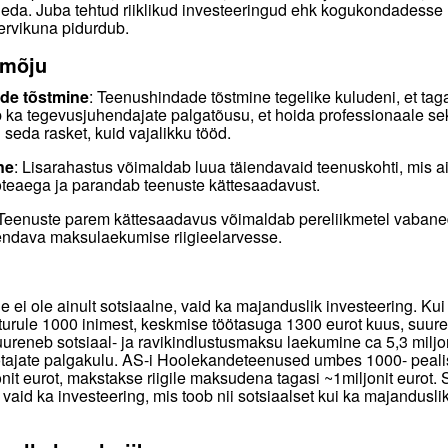
leda. Juba tehtud riiklikud investeeringud ehk kogukondadess
ervikuna pidurdub.
 mõju
ade tõstmine
: Teenushindade tõstmine tegelike kuludeni, et tag
ka tegevusjuhendajate palgatõusu, et hoida professionaale se
seda rasket, kuid vajalikku tööd.
ne
: Lisarahastus võimaldab luua täiendavaid teenuskohti, mis 
teaega ja parandab teenuste kättesaadavust.
 Teenuste parem kättesaadavus võimaldab pereliikmetel vabane
iendava maksulaekumise riigieelarvesse.
 ei ole ainult sotsiaalne, vaid ka majanduslik investeering. Kui
turule 1000 inimest, keskmise töötasuga 1300 eurot kuus, suur
suureneb sotsiaal- ja ravikindlustusmaksu laekumine ca 5,3 milj
tajate palgakulu. AS-i Hoolekandeteenused umbes 1000- peali
onit eurot, makstakse riigile maksudena tagasi ~1miljonit eurot.
 vaid ka investeering, mis toob nii sotsiaalset kui ka majandusl