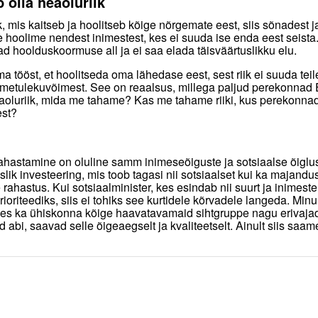
b olla heaoluriik
ik, mis kaitseb ja hoolitseb kõige nõrgemate eest, siis sõnadest 
hoolime nendest inimestest, kes ei suuda ise enda eest seist
 hoolduskoormuse all ja ei saa elada täisväärtuslikku elu.
a tööst, et hoolitseda oma lähedase eest, sest riik ei suuda teil
toimetulekuvõimest. See on reaalsus, millega paljud perekonnad 
aoluriik, mida me tahame? Kas me tahame riiki, kus perekonna
est?
hastamine on oluline samm inimeseõiguste ja sotsiaalse õiglus
ik investeering, mis toob tagasi nii sotsiaalset kui ka majandu
rahastus. Kui sotsiaalminister, kes esindab nii suurt ja inimest
ioriteediks, siis ei tohiks see kurtidele kõrvadele langeda. Minu
s ka ühiskonna kõige haavatavamaid sihtgruppe nagu erivaja
 abi, saavad selle õigeaegselt ja kvaliteetselt. Ainult siis saame