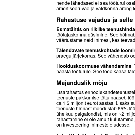
nende lähedased ei saa tööturul osa
amortiseeruvad ja valdkonna areng t
Rahastuse vajadus ja selle
Esmatähtis on riiklike teenushind
töötajaskonna püsimine. See hõlmab 
väärtustame neid inimesi, kes teevad 
Täiendavate teenuskohtade loomi
praegu järjekorras. See vähendab oo
Hoolduskoormuse vähendamine
:
naasta tööturule. See toob kaasa tä
Majanduslik mõju
Lisarahastus erihoolekandeteenustele
teenuste pakkumise tõttu naaseb töö
ca 1,5 miljonit eurot aastas. Lisaks 
teenuste hinnast moodustab 65% töö
ühe kuu palgafondist, mis on ~2 milj
rahastamine ei ole ainult kulutamine,
on investeering inimeste eludesse.