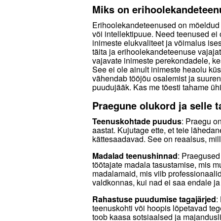
Miks on erihoolekandeteen
Erihoolekandeteenused on mõeldud in
või intellektipuue. Need teenused ei 
inimeste elukvaliteet ja võimalus ises
täita ja erihoolekandeteenuse vajaja
vajavate inimeste perekondadele, kes
See ei ole ainult inimeste heaolu k
vähendab tööjõu osalemist ja suuren
puudujääk. Kas me tõesti tahame üh
Praegune olukord ja selle t
Teenuskohtade puudus
: Praegu on
aastat. Kujutage ette, et teie lähedan
kättesaadavad. See on reaalsus, mill
Madalad teenushinnad
: Praegused 
töötajate madala tasustamise, mis m
madalamaid, mis viib professionaalid
valdkonnas, kui nad ei saa endale ja
Rahastuse puudumise tagajärjed
:
teenuskohti või hoopis lõpetavad teg
toob kaasa sotsiaalsed ja majandusl