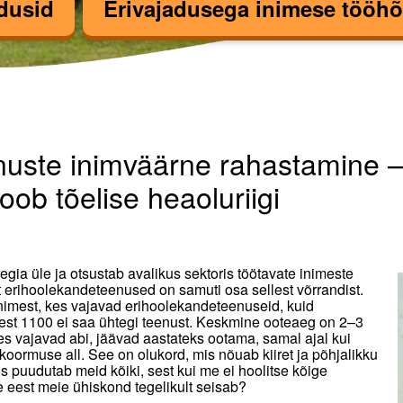
dusid
Erivajadusega inimese tööhõ
e inimväärne rahasta
nuste inimväärne rahastamine 
oob tõelise heaoluriigi
teegia üle ja otsustab avalikus sektoris töötavate inimeste
 erihoolekandeteenused on samuti osa sellest võrrandist.
imest, kes vajavad erihoolekandeteenuseid, kuid
llest 1100 ei saa ühtegi teenust. Keskmine ooteaeg on 2–3
es vajavad abi, jäävad aastateks ootama, samal ajal kui
rmuse all. See on olukord, mis nõuab kiiret ja põhjalikku
s puudutab meid kõiki, sest kui me ei hoolitse kõige
te eest meie ühiskond tegelikult seisab?