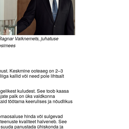
Ragnar Vaiknemets, juhatuse
esimees
eenust. Keskmine ooteaeg on 2–3
iga kallid või need pole lihtsalt
gelikest kuludest. See toob kaasa
jate palk on üks valdkonna
sid töötama keerulises ja nõudlikus
e omaosaluse hinda või sulgevad
 teenuste kvaliteet halveneb. See
ei suuda panustada ühiskonda ja