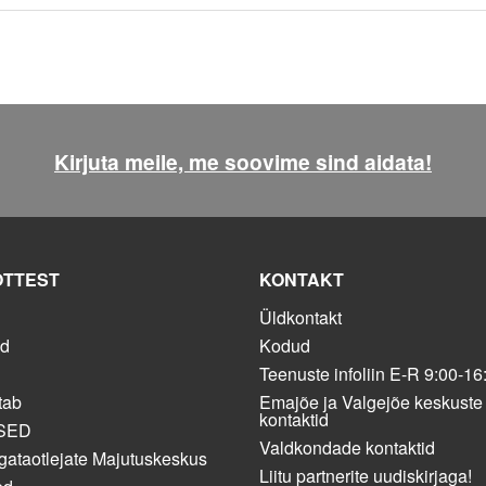
Kirjuta meile, me soovime sind aidata!
ÕTTEST
KONTAKT
Üldkontakt
ed
Kodud
Teenuste infoliin E-R 9:00-16
tab
Emajõe ja Valgejõe keskuste
kontaktid
SED
Valdkondade kontaktid
gataotlejate Majutuskeskus
Liitu partnerite uudiskirjaga!