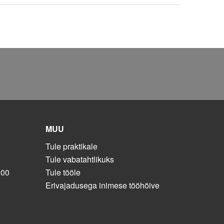
MUU
Tule praktikale
Tule vabatahtlikuks
:00
Tule tööle
Erivajadusega inimese tööhõive