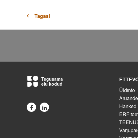
Tagasi
Tegusama
ETTEV
elu kodud
Üldinfo
Aruand
Hanked
ERF toe
TEENU
Varjupai