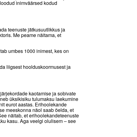
e loodud inimväärsed kodud
ada teenuste jätkusuutlikkus ja
ktoris. Me peame näitama, et
aitab umbes 1000 inimest, kes on
da liigsest hoolduskoormusest ja
 järjekordade kaotamise ja sobivate
eneb üksikisiku tulumaksu laekumine
onit eurot aastas. Erihoolekande
se meeskonna näol saab öelda, et
 See näitab, et erihoolekandeteenuste
ikku kasu. Aga veelgi olulisem – see