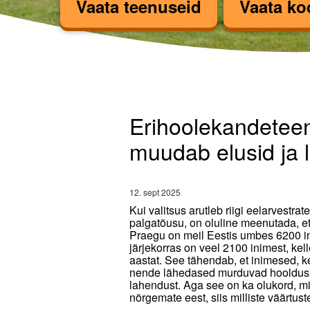
Vaata teenuseid
Vaata ko
Erihoolekandeteenust
Erihoolekandetee
muudab elusid ja l
12. sept 2025
Kui valitsus arutleb riigi eelarvestra
palgatõusu, on oluline meenutada, et
Praegu on meil Eestis umbes 6200 in
järjekorras on veel 2100 inimest, ke
aastat. See tähendab, et inimesed, k
nende lähedased murduvad hoolduskoo
lahendust. Aga see on ka olukord, mi
nõrgemate eest, siis milliste väärtus