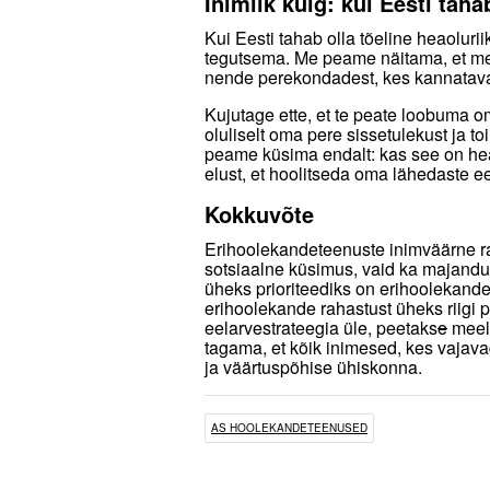
Inimlik külg: kui Eesti taha
Kui Eesti tahab olla tõeline heaoluri
tegutsema. Me peame näitama, et me 
nende perekondadest, kes kannatavad
Kujutage ette, et te peate loobuma om
oluliselt oma pere sissetulekust ja 
peame küsima endalt: kas see on he
elust, et hoolitseda oma lähedaste e
Kokkuvõte
Erihoolekandeteenuste inimväärne ra
sotsiaalne küsimus, vaid ka majandusl
üheks prioriteediks on erihoolekande 
erihoolekande rahastust üheks riigi pr
eelarvestrateegia üle, peetaks
e
meele
tagama, et kõik inimesed, kes vajavad
ja väärtuspõhise ühiskonna.
AS HOOLEKANDETEENUSED