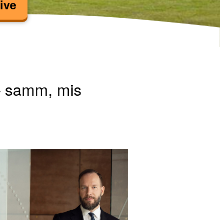
ive
mine – samm, mis muu
– samm, mis