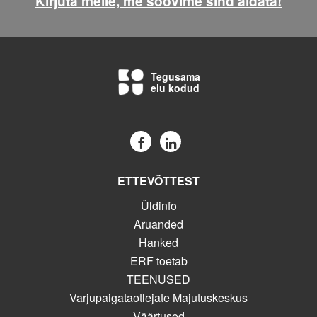
Kirjuta meile, me soovime sind aidata!
Tegusama
elu kodud
ETTEVÕTTEST
Üldinfo
Aruanded
Hanked
ERF toetab
TEENUSED
Varjupaigataotlejate Majutuskeskus
Väärtused