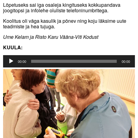
Lõpetuseks sai iga osaleja kingituseks kokkupandava
joogitopsi ja infolehe oluliste telefoninumbritega.
Koolitus oli väga kasulik ja põnev ning koju läksime uute
teadmiste ja hea tujuga.
Ume Kelam ja Risto Karu Vääna-Viti Kodust
KUULA:
Audioesitaja
00:00
00:00