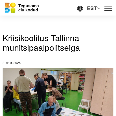
Tegusama
EST
elu kodud
Kriisikoolitus Tallinna munitsipaalpolitseiga
Lihtsas keeles
Kriisikoolitus Tallinna
Ligipääsetavus
munitsipaalpolitseiga
3. dets. 2025
Avaleht
Kodud
TEENUSED