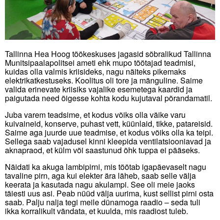
Kinnise lasteasutuse teenus
Hea Hoog
Tallinna Hea Hoog töökeskuses jagasid sõbralikud Tallinna
Munitsipaalapolitsei ameti ehk mupo töötajad teadmisi,
kuidas olla valmis kriisideks, nagu näiteks pikemaks
TULE TÖÖLE!
elektrikatkestuseks. Koolitus oli tore ja mänguline. Saime
valida erinevate kriisiks vajalike esemetega kaardid ja
paigutada need õigesse kohta kodu kujutaval põrandamatil.
Uudised
Juba varem teadsime, et kodus võiks olla väike varu
kuivaineid, konserve, puhast vett, küünlaid, tikke, patareisid.
Saime aga juurde uue teadmise, et kodus võiks olla ka teipi.
Ettevõttest
Sellega saab vajadusel kinni kleepida ventilatsiooniavad ja
aknapraod, et külm või saastunud õhk tuppa ei pääseks.
Kontakt
Näidati ka akuga lambipirni, mis töötab igapäevaselt nagu
tavaline pirn, aga kui elekter ära läheb, saab selle välja
keerata ja kasutada nagu akulampi. See oli meie jaoks
ERF toetab
täiesti uus asi. Peab nüüd välja uurima, kust sellist pirni osta
saab. Palju nalja tegi meile dünamoga raadio – seda tuli
ikka korralikult vändata, et kuulda, mis raadiost tuleb.