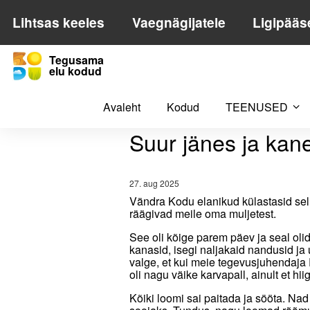
Lihtsas keeles
Vaegnägijatele
Ligipääs
Tegusama
elu kodud
Suur jänes ja kaneeli
Avaleht
Kodud
TEENUSED
Suur jänes ja kanee
27. aug 2025
Vändra Kodu elanikud külastasid sel
räägivad meile oma muljetest.
See oli kõige parem päev ja seal oli
kanasid, isegi naljakaid nandusid ja u
valge, et kui meie tegevusjuhendaja R
oli nagu väike karvapall, ainult et hii
Kõiki loomi sai paitada ja sööta. Nad