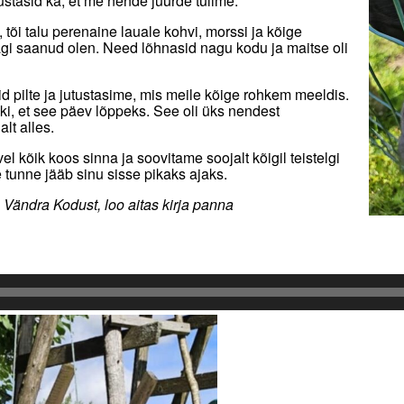
tasid ka, et me nende juurde tulime.
 tõi talu perenaine lauale kohvi, morssi ja kõige
gi saanud olen. Need lõhnasid nagu kodu ja maitse oli
d pilte ja jutustasime, mis meile kõige rohkem meeldis.
udki, et see päev lõppeks. See oli üks nendest
lt alles.
l kõik koos sinna ja soovitame soojalt kõigil teistelgi
tunne jääb sinu sisse pikaks ajaks.
 Vändra Kodust, loo aitas kirja panna