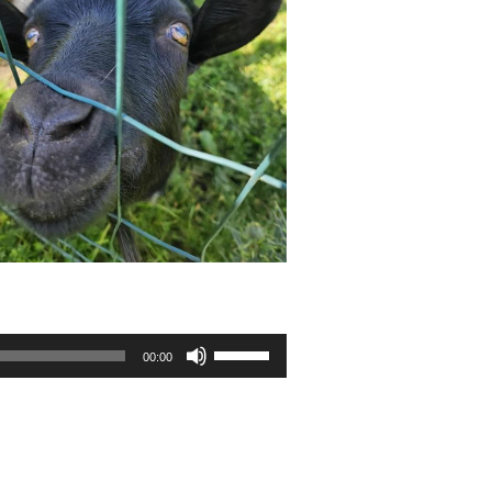
Helitugevuse
00:00
suurendamiseks
või
vähendamiseks
kasuta
nooleklahve