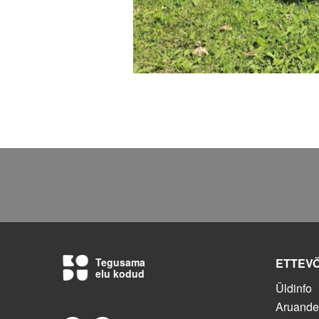
Tegusama
ETTEV
elu kodud
Üldinfo
Aruand