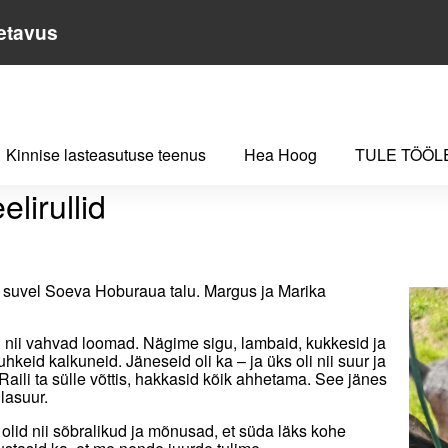
etavus
rullid
Kinnise lasteasutuse teenus
Hea Hoog
TULE TÖÖL
lirullid
 suvel Soeva Hoburaua talu. Margus ja Marika
d nii vahvad loomad. Nägime sigu, lambaid, kukkesid ja
hkeid kalkuneid. Jäneseid oli ka – ja üks oli nii suur ja
aili ta sülle võttis, hakkasid kõik ahhetama. See jänes
glasuur.
 olid nii sõbralikud ja mõnusad, et süda läks kohe