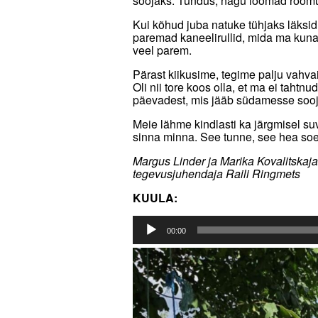
soojaks. Tundus, nagu loomad rõõmus
Kui kõhud juba natuke tühjaks läksid,
paremad kaneelirullid, mida ma kuna
veel parem.
Pärast kiikusime, tegime palju vahvai
Oli nii tore koos olla, et ma ei tahtn
päevadest, mis jääb südamesse sooja
Meie lähme kindlasti ka järgmisel suve
sinna minna. See tunne, see hea soe 
Margus Linder ja Marika Kovalitskaja
tegevusjuhendaja Raili Ringmets
KUULA:
Audioesitaja
00:00