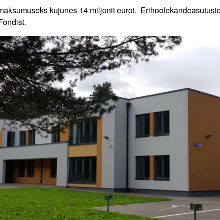
aksumuseks kujunes 14 miljonit eurot. Erihoolekandeasutuste
Fondist.