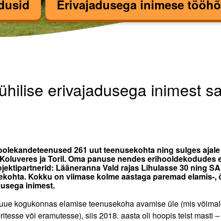
dusid
Erivajadusega inimese tööhõ
lise erivajadusega i
hilise erivajadusega inimest s
oolekandeteenused 261 uut teenusekohta ning sulges ajale 
Koluveres ja Toril. Oma panuse nendes erihooldekodudes e
ektipartnerid: Lääneranna Vald rajas Lihulasse 30 ning SA
kohta. Kokku on viimase kolme aastaga paremad elamis-, õ
dusega inimest.
 uue kogukonnas elamise teenusekoha avamise üle (mis võimal
eritesse või eramutesse), siis 2018. aasta oli hoopis teist mast