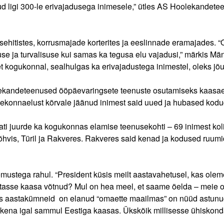
d ligi 300-le erivajadusega inimesele,” ütles AS Hoolekandet
itistes, korrusmajade korterites ja eeslinnade eramajades. “O
use ja turvalisuse kui samas ka tegusa elu vajadusi,” märkis Mä
 et kogukonnal, sealhulgas ka erivajadustega inimestel, oleks j
lekandeteenused ööpäevaringsete teenuste osutamiseks kaasa
ekonnaelust kõrvale jäänud inimest said uued ja hubased kodud 
jati juurde ka kogukonnas elamise teenusekohti – 69 inimest k
Jõhvis, Türil ja Rakveres. Rakveres said kenad ja kodused ruum
emustega rahul. “President küsis meilt aastavahetusel, kas ole
tasse kaasa võtnud? Mul on hea meel, et saame öelda – meie
kes aastakümneid on elanud “omaette maailmas” on nüüd astunu
nikena igal sammul Eestiga kaasas. Ükskõik millisesse ühiskon