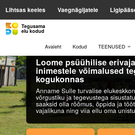
Lihtsas keeles
Vaegnägijatele
Ligipääs
Tegusama
elu kodud
Avaleht
Kodud
TEENUSED
Loome psüühilise erivaj
inimestele võimalused t
kogukonnas
Anname Sulle turvalise elukeskkon
võrgustiku ja tegevustega sisustat
saaksid olla rõõmus, õppida ja töö
vajalikuna ning viia ellu oma unistu