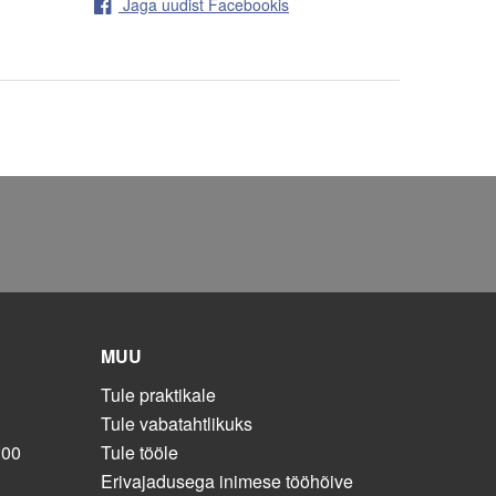
Jaga uudist Facebookis
MUU
Tule praktikale
Tule vabatahtlikuks
:00
Tule tööle
Erivajadusega inimese tööhõive