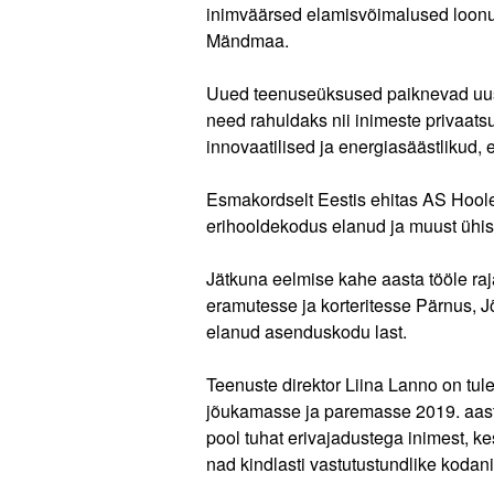
inimväärsed elamisvõimalused loonu
Mändmaa.
Uued teenuseüksused paiknevad uuseh
need rahuldaks nii inimeste privaats
innovaatilised ja energiasäästlikud,
Esmakordselt Eestis ehitas AS Hoo
erihooldekodus elanud ja muust ühis
Jätkuna eelmise kahe aasta tööle ra
eramutesse ja korteritesse Pärnus, 
elanud asenduskodu last.
Teenuste direktor Liina Lanno on tul
jõukamasse ja paremasse 2019. aas
pool tuhat erivajadustega inimest, 
nad kindlasti vastutustundlike koda