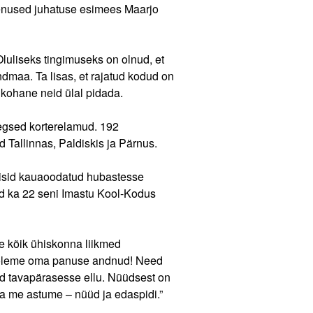
eenused juhatuse esimees Maarjo
luliseks tingimuseks on olnud, et
ndmaa. Ta lisas, et rajatud kodud on
õukohane neid ülal pidada.
egsed korterelamud. 192
Tallinnas, Paldiskis ja Pärnus.
olisid kauaoodatud hubastesse
id ka 22 seni Imastu Kool-Kodus
me kõik ühiskonna liikmed
 oleme oma panuse andnud! Need
d tavapärasesse ellu. Nüüdsest on
da me astume – nüüd ja edaspidi.”