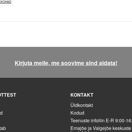
EKOHAD
Kirjuta meile, me soovime sind aidata!
ÕTTEST
KONTAKT
Üldkontakt
ed
Kodud
Teenuste infoliin E-R 9:00-16
tab
Emajõe ja Valgejõe keskuste