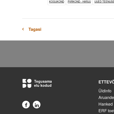
KOGUKOND
PIIRKOND - HARJU
UUED TEENUS
Tagasi
Tegusama
ETTEV
elu kodud
Üldinfo
Aruand
Hanked
ERF toe