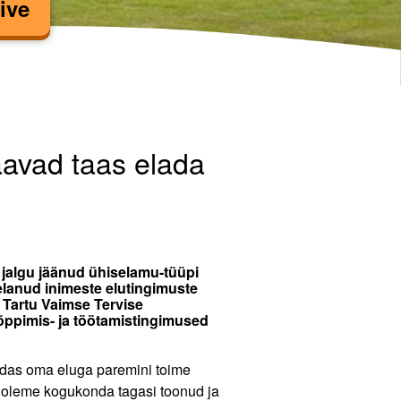
ive
nimest saavad taas e
aavad taas elada
jalgu jäänud ühiselamu-tüüpi
lanud inimeste elutingimuste
 Tartu Vaimse Tervise
ppimis- ja töötamistingimused
das oma eluga paremini toime
i – oleme kogukonda tagasi toonud ja