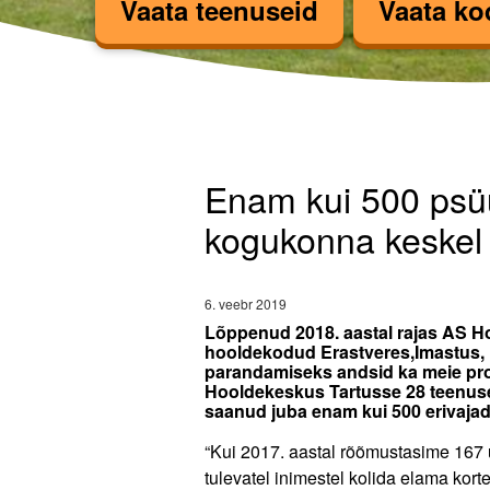
Vaata teenuseid
Vaata ko
Enam kui 500 psüühi
Enam kui 500 psüü
kogukonna keskel
6. veebr 2019
Lõppenud 2018. aastal rajas AS H
hooldekodud Erastveres,Imastus, 
parandamiseks andsid ka meie proj
Hooldekeskus Tartusse 28 teenuse
saanud juba enam kui 500 erivaja
“Kui 2017. aastal rõõmustasime 167
tulevatel inimestel kolida elama kort