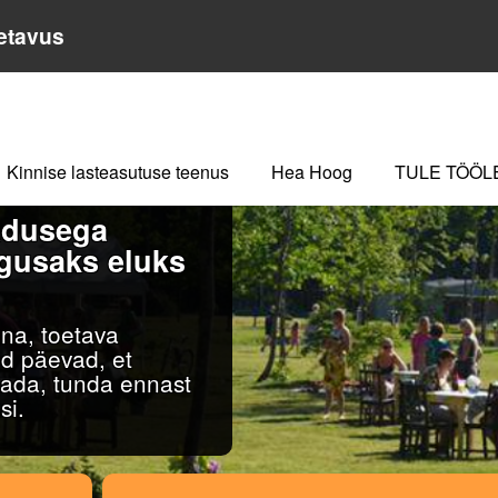
etavus
Kinnise lasteasutuse teenus
Hea Hoog
TULE TÖÖL
adusega
egusaks eluks
na, toetava
ud päevad, et
tada, tunda ennast
si.