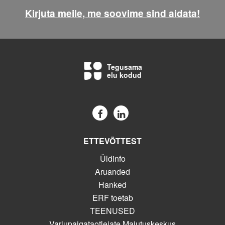
Kirjuta meile, me soovime sind aidata!
Tegusama
elu kodud
ETTEVÕTTEST
Üldinfo
Aruanded
Hanked
ERF toetab
TEENUSED
Varjupaigataotlejate Majutuskeskus