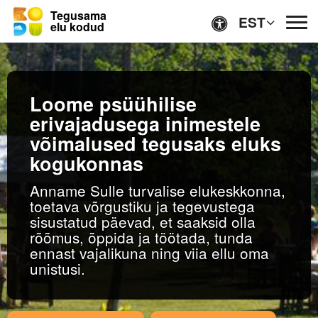
Tegusama
EST
elu kodud
Lihtsas keeles
Loome psüühilise
Ligipääsetavus
erivajadusega inimestele
võimalused tegusaks eluks
kogukonnas
Anname Sulle turvalise elukeskkonna,
toetava võrgustiku ja tegevustega
Avaleht
sisustatud päevad, et saaksid olla
rõõmus, õppida ja töötada, tunda
ennast vajalikuna ning viia ellu oma
Kodud
unistusi.
TEENUSED