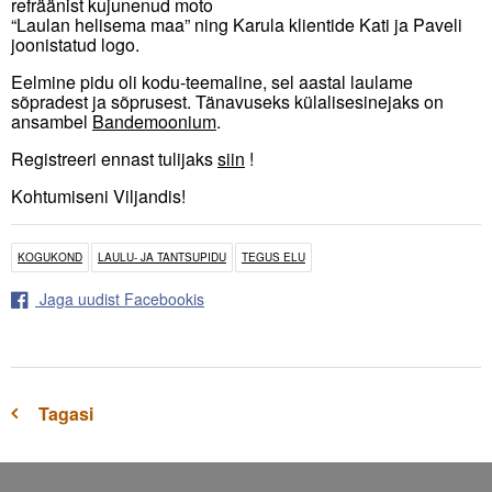
refräänist kujunenud moto
“Laulan helisema maa” ning Karula klientide Kati ja Paveli
joonistatud logo.
Eelmine pidu oli kodu-teemaline, sel aastal laulame
sõpradest ja sõprusest. Tänavuseks külalisesinejaks on
ansambel
Bandemoonium
.
Registreeri ennast tulijaks
siin
!
Kohtumiseni Viljandis!
KOGUKOND
LAULU- JA TANTSUPIDU
TEGUS ELU
Jaga uudist Facebookis
Tagasi