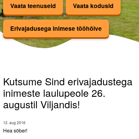
Vaata teenuseid
Vaata kodusid
Kinnise lasteasutuse teenus
Erivajadusega inimese tööhõive
Hea Hoog
TULE TÖÖLE!
Kutsume Sind erivajadustega inimeste laulu
Uudised
Kutsume Sind erivajadustega
Ettevõttest
inimeste laulupeole 26.
augustil Viljandis!
Kontakt
ERF toetab
12. aug 2016
Hea sõber!