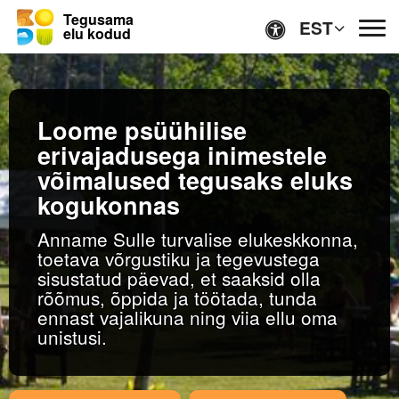
Tegusama
EST
elu kodud
Lihtsas keeles
Loome psüühilise
Ligipääsetavus
erivajadusega inimestele
võimalused tegusaks eluks
kogukonnas
Anname Sulle turvalise elukeskkonna,
toetava võrgustiku ja tegevustega
Avaleht
sisustatud päevad, et saaksid olla
rõõmus, õppida ja töötada, tunda
ennast vajalikuna ning viia ellu oma
Kodud
unistusi.
TEENUSED