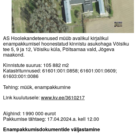
AS Hoolekandeteenused müüb avalikul kirjalikul
enampakkumisel hoonestatud kinnistu asukohaga Võisiku
tee 5, 9 ja 12, Võisiku küla, Põltsamaa vald, Jõgeva
maakond.
Kinnistute suurus: 105 882 m2
Katastritunnused: 61601:001:0858; 61601:001:0609;
61603:001:0086
Tehing: müük, enampakkumine
Link kuulutusele:
www.kv.ee/3610217
Alghind: 1 990 000 eurot
Pakkumise tähtaeg: 17.04.2024.a. kell 12.00
Enampakkumisdokumentide väljastamine