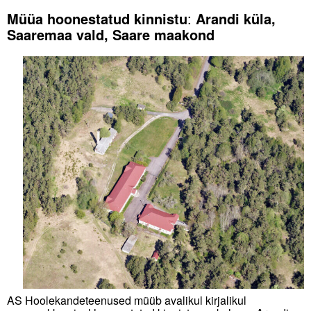
Müüa hoonestatud kinnistu
:
Arandi küla,
Saaremaa vald, Saare maakond
AS Hoolekandeteenused müüb avalikul kirjalikul