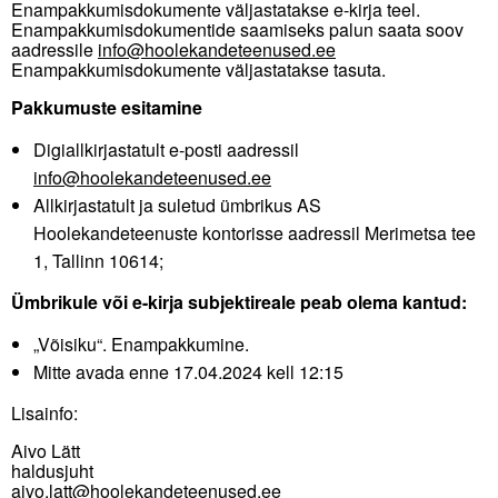
Enampakkumisdokumente väljastatakse e-kirja teel.
Enampakkumisdokumentide saamiseks palun saata soov
aadressile
info@hoolekandeteenused.ee
Enampakkumisdokumente väljastatakse tasuta.
Pakkumuste esitamine
Digiallkirjastatult e-posti aadressil
info@hoolekandeteenused.ee
Allkirjastatult ja suletud ümbrikus AS
Hoolekandeteenuste kontorisse aadressil Merimetsa tee
1, Tallinn 10614;
Ümbrikule või e-kirja subjektireale peab olema kantud:
„Võisiku“. Enampakkumine.
Mitte avada enne 17.04.2024 kell 12:15
Lisainfo:
Aivo Lätt
haldusjuht
aivo.latt@hoolekandeteenused.ee