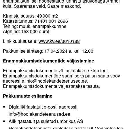
enampakkumisel hoonestatud kinnistu asukohaga Arandi
küla, Saaremaa vald, Saare maakond.
Kinnistu suurus: 49 900 m2
Katastritunnus: 71401:001:2696
Tehing: müük, enampakkumine
Alghind: 153 000 eurot
Link kuulutusele:
www.kv.ee/3610188
Pakkumise tähtaeg: 17.04.2024.a. kell 12.00
Enampakkumisdokumentide väljastamine
Enampakkumisdokumente väljastatakse e-kirja teel.
Enampakkumisdokumentide saamiseks palun saata soov
aadressile
info@hoolekandeteenused.ee
.
Enampakkumisdokumente väljastatakse tasuta.
Pakkumuste esitamine
Digiallkirjastatult e-posti aadressil
info@hoolekandeteenused.ee
Allkirjastatult ja suletud ümbrikus AS
Hoolekandeteenuste kontorisse aadressil Merimetsa tee