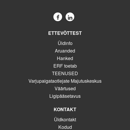
ETTEVÕTTEST
Üldinfo
Aruanded
Hanked
ERF toetab
TEENUSED
Varjupaigataotlejate Majutuskeskus
Väärtused
Ligipääsetavus
KONTAKT
Üldkontakt
Kodud