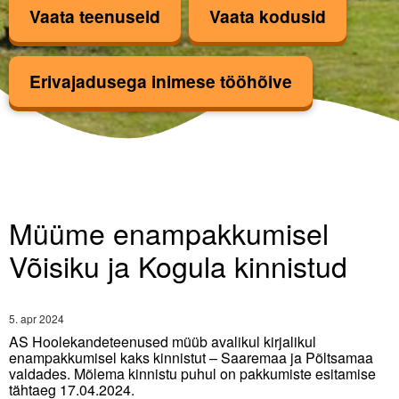
Vaata teenuseid
Vaata kodusid
Kinnise lasteasutuse teenus
Erivajadusega inimese tööhõive
Hea Hoog
TULE TÖÖLE!
Müüme enampakkumisel Võisiku ja Kogula 
Uudised
Müüme enampakkumisel
Ettevõttest
Võisiku ja Kogula kinnistud
Kontakt
5. apr 2024
AS Hoolekandeteenused müüb avalikul kirjalikul
ERF toetab
enampakkumisel kaks kinnistut – Saaremaa ja Põltsamaa
valdades. Mõlema kinnistu puhul on pakkumiste esitamise
tähtaeg 17.04.2024.