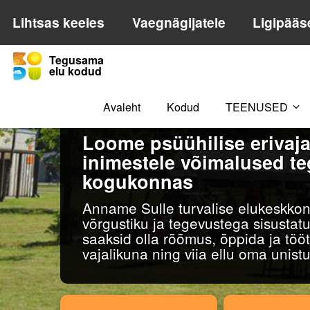
Lihtsas keeles
Vaegnägijatele
Ligipääs
Tegusama
elu kodud
Avaleht
Kodud
TEENUSED
Loome psüühilise erivaj
inimestele võimalused t
kogukonnas
Anname Sulle turvalise elukeskkon
võrgustiku ja tegevustega sisustat
saaksid olla rõõmus, õppida ja töö
vajalikuna ning viia ellu oma unistu