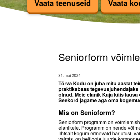
Vaata teenuseid
Vaata ko
Seniorform võimlem
Seniorform võiml
31. mai 2024
Tõrva Kodu on juba mitu aastat 
praktikabaas tegevusjuhendajaks õ
olnud. Meie elanik Kaja käis lausa
Seekord jagame aga oma kogemus
Mis on Senioform?
Seniorform programm on võimlemisha
elanikele. Programm on nende võimete
lihtsalt kogum erinevaid harjutusi, va
valmis, on helilooja juurde kompone