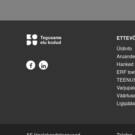
Tegusama
ETTEV
elu kodud
Üldinfo
Aruand
Hanked
ERF toe
TEENU
Varjupai
Väärtus
Ligipää
AS Hoolekandeteenused
Telefon