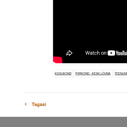
KOGUKOND
PIIRKOND - KESK-LÕUNA
TEENUS
Tagasi