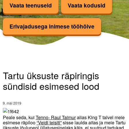
Vaata teenuseid
Vaata kodusid
Kinnise lasteasutuse teenus
Erivajadusega inimese tööhõive
Hea Hoog
TULE TÖÖLE!
Tartu üksuste räpiringis sündisid esimesed
Uudised
Tartu üksuste räpiringis
Ettevõttest
sündisid esimesed lood
Kontakt
9. mai 2019
ERF toetab
Peale seda, kui
Tenno- Raul Taimur
alias King T talvel meie
esimese räpiloo
“Veidi teisiti”
sisse laulda aitas ja meie Tartu
üksuste jõulupeol üllatusesinejaks käis, ei suutnud tartukad