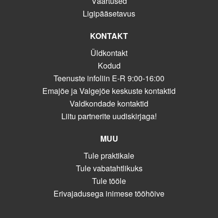
Väärtused
Ligipääsetavus
KONTAKT
Üldkontakt
Kodud
Teenuste infoliin E-R 9:00-16:00
Emajõe ja Valgejõe keskuste kontaktid
Valdkondade kontaktid
Liitu partnerite uudiskirjaga!
MUU
Tule praktikale
Tule vabatahtlikuks
Tule tööle
Erivajadusega inimese tööhõive