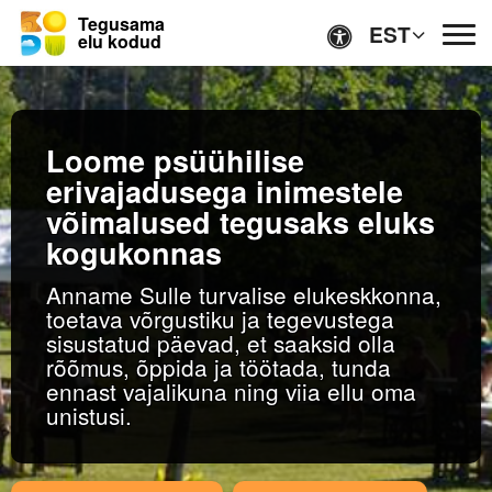
Tegusama
EST
elu kodud
Lihtsas keeles
Loome psüühilise
Ligipääsetavus
erivajadusega inimestele
võimalused tegusaks eluks
kogukonnas
Anname Sulle turvalise elukeskkonna,
toetava võrgustiku ja tegevustega
Avaleht
sisustatud päevad, et saaksid olla
rõõmus, õppida ja töötada, tunda
ennast vajalikuna ning viia ellu oma
Kodud
unistusi.
TEENUSED