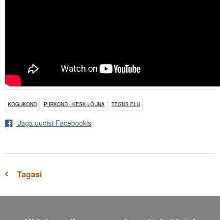
KOGUKOND
PIIRKOND - KESK-LÕUNA
TEGUS ELU
Jaga uudist Facebookis
Tagasi