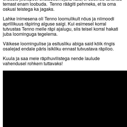
temast enam loobuda. Tenno räägiti pehmeks, et ta oma
oskusi teistega ka jagaks.
Lahke inimesena oli Tenno loomulikult nõus ja niimoodi
aprillikuus räpiring alguse saigi. Kui esimesel korral
tutvustas Tenno meile räpi ajalugu, siis teisel korral hakati
juba loominguga tegelema.
Väikese loomingulise ja esitusliku abiga said kõik ringis
osalejad endale päris isikliku ennast tutvustava räpiloo.
Kuula ja saa meie räpihuvilistega nende laulude
vahendusel rohkem tuttavaks!