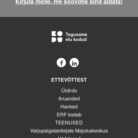
Kirjuta meile, me soovime sind aidata!
Tegusama
elu kodud
ETTEVÕTTEST
Üldinfo
Aruanded
Hanked
ERF toetab
TEENUSED
Varjupaigataotlejate Majutuskeskus